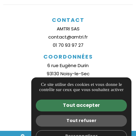
CONTACT
AMTRI SAS
contact@amtri.fr
01 70 93 97 27
COORDONNÉES
6 rue Eugène Durin
93130 Noisy-le-Sec
Plan d'accès
Ce site utilise des cookies et vous donne le
contrôle sur ceux que vous souhaitez activer
INFORMATIONS
Guide local
Tout accepter
Informations complémentaires
Mentions légales
Tout refuser
Politique de confidentialité
Personnaliser