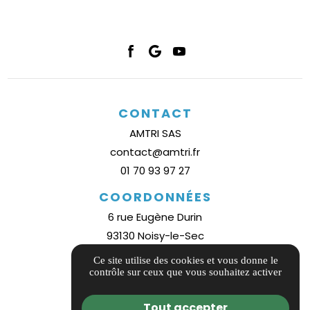
CONTACT
AMTRI SAS
contact@amtri.fr
01 70 93 97 27
COORDONNÉES
6 rue Eugène Durin
93130 Noisy-le-Sec
Plan d'accès
Ce site utilise des cookies et vous donne le
contrôle sur ceux que vous souhaitez activer
INFORMATIONS
Guide local
Tout accepter