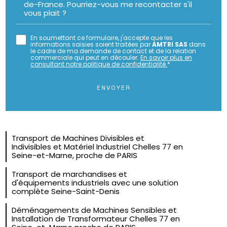
En soumettant ce formulaire, j'accepte que les
informations saisies soient traitées par
AMTRI SAS
dans
le cadre de ma demande de contact et de la relation
commerciale qui peut en découler.
En savoir plus en
consultant notre politique de confidentialité.
*
Transport de Machines Divisibles et
Indivisibles et Matériel Industriel Chelles 77 en
Seine-et-Marne, proche de PARIS
Transport de marchandises et
d'équipements industriels avec une solution
complète Seine-Saint-Denis
Déménagements de Machines Sensibles et
Installation de Transformateur Chelles 77 en