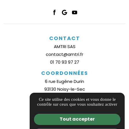
CONTACT
AMTRI SAS
contact@amtri.fr
01 70 93 97 27
COORDONNÉES
6 rue Eugène Durin
93130 Noisy-le-Sec
Plan d'accès
Ce site utilise des cookies et vous donne le
contrôle sur ceux que vous souhaitez activer
INFORMATIONS
Guide local
Tout accepter
Informations complémentaires