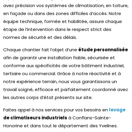
avec
précision
vos
systèmes
de
climatisation,
en
toiture,
en
façade
ou
dans
des
zones
difficiles
d’accès.
Notre
équipe
technique,
formée
et
habilitée,
assure
chaque
étape
de
l’intervention
dans
le
respect
strict
des
normes
de
sécurité
et
des
délais.
Chaque
chantier
fait
l’objet
d’une
étude
personnalisée
afin
de
garantir
une
installation
fiable,
sécurisée
et
conforme
aux
spécificités
de
votre
bâtiment
industriel,
tertiaire
ou
commercial.
Grâce
à
notre
réactivité
et
à
notre
expérience
terrain,
nous
vous
garantissons
un
travail
soigné,
efficace
et
parfaitement
coordonné
avec
les
autres
corps
d’état
présents
sur
site.
Faites
appel
à
nos
services
pour
vos
besoins
en
levage
de
climatiseurs
industriels
à
Conflans-
Sainte-
Honorine
et
dans
tout
le
département
des
Yvelines.