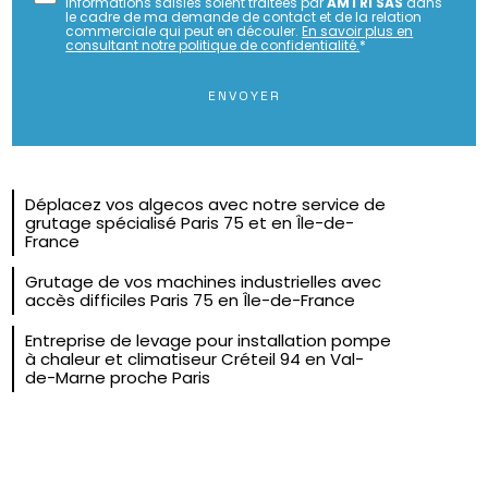
informations saisies soient traitées par
AMTRI SAS
dans
le cadre de ma demande de contact et de la relation
commerciale qui peut en découler.
En savoir plus en
consultant notre politique de confidentialité.
*
Déplacez vos algecos avec notre service de
grutage spécialisé Paris 75 et en Île-de-
France
Grutage de vos machines industrielles avec
accès difficiles Paris 75 en Île-de-France
Entreprise de levage pour installation pompe
à chaleur et climatiseur Créteil 94 en Val-
de-Marne proche Paris