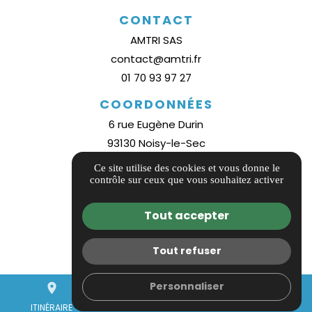
CONTACT
AMTRI SAS
contact@amtri.fr
01 70 93 97 27
COORDONNÉES
6 rue Eugène Durin
93130 Noisy-le-Sec
Plan d'accès
Ce site utilise des cookies et vous donne le
contrôle sur ceux que vous souhaitez activer
INFORMATIONS
Guide local
Tout accepter
Informations complémentaires
Mentions légales
Tout refuser
Politique de confidentialité
Personnaliser
place
Gestion des cookies
mail
call
ITINÉRAIRE
CONTACTEZ-NOUS
01 70 93 97 27